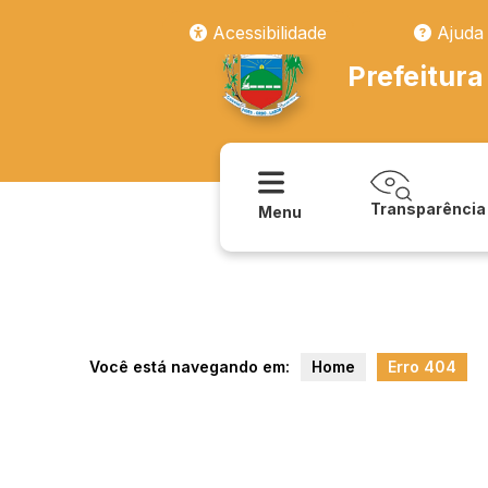
transparencia/sao_joao/publicacoes/resolucoes
Acessibilidade
Ajuda
Prefeitura
Transparência
Menu
Você está navegando em:
Home
Erro 404