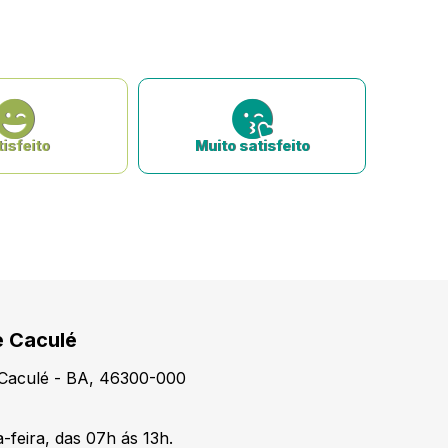
isfeito
Muito satisfeito
e Caculé
, Caculé - BA, 46300-000
-feira, das 07h ás 13h.