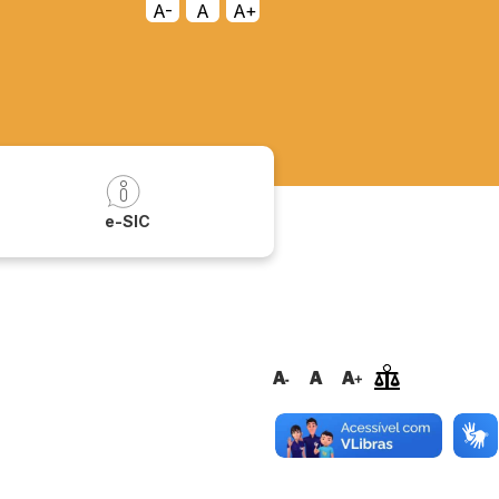
A-
A
A+
a
e-SIC