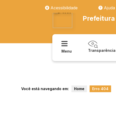
transparencia/sao_joao/publicacoes/leis
Acessibilidade
Ajuda
Prefeitura
Transparência
Menu
Você está navegando em:
Home
Erro 404