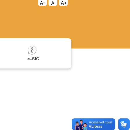
A-
A
A+
a
e-SIC