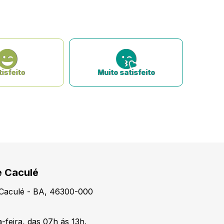
isfeito
Muito satisfeito
e Caculé
, Caculé - BA, 46300-000
-feira, das 07h ás 13h.