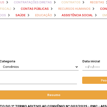
RUS
CONTRATAÇÕES DIRETAS
CONTRATOS
RECEITAS
 FISCAL)
CONTAS PÚBLICAS
RECURSOS HUMANOS
CONH
ADOS
SAÚDE
EDUCAÇÃO
ASSISTÊNCIA SOCIAL
EM
Categoria
Data inícial
Pes
Resumo
ATO DO 1º TERMO ADITIVO AO CONVÊNIO Nº 002/2025 - PMC - AFF