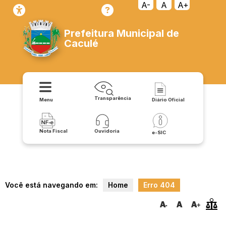
transparencia/despesas/despesas_com_diarias_e_passagens
A-
A
A+
Prefeitura Municipal de
Caculé
Transparência
Menu
Diário Oficial
Nota Fiscal
Ouvidoria
e-SIC
Você está navegando em:
Home
Erro 404