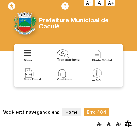
transparencia/coronavirus/publicacoes__oficiais
A-
A
A+
Prefeitura Municipal de
Caculé
Transparência
Menu
Diário Oficial
Nota Fiscal
Ouvidoria
e-SIC
Você está navegando em:
Home
Erro 404