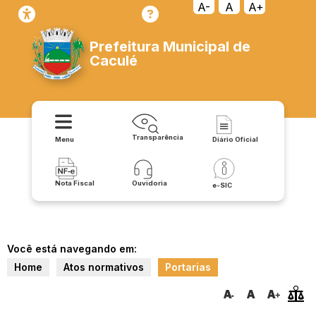
A-
A
A+
Prefeitura Municipal de
Caculé
Transparência
Menu
Diário Oficial
Nota Fiscal
Ouvidoria
e-SIC
Você está navegando em:
Home
Atos normativos
Portarias