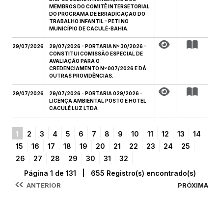
MEMBROS DO COMITÊ INTERSETORIAL
DO PROGRAMA DE ERRADICAÇÃO DO
TRABALHO INFANTIL – PETI NO
MUNICÍPIO DE CACULÉ-BAHIA.
29/07/2026
29/07/2026 - PORTARIA Nº 30/2026 -
CONSTITUI COMISSÃO ESPECIAL DE
AVALIAÇÃO PARA O
CREDENCIAMENTO Nº 007/2026 E DÁ
OUTRAS PROVIDÊNCIAS.
29/07/2026
29/07/2026 - PORTARIA 029/2026 -
LICENÇA AMBIENTAL POSTO E HOTEL
CACULÉ LUZ LTDA
1
2
3
4
5
6
7
8
9
10
11
12
13
14
15
16
17
18
19
20
21
22
23
24
25
26
27
28
29
30
31
32
Página 1 de 131 | 655 Registro(s) encontrado(s)
ANTERIOR
PRÓXIMA