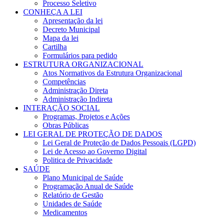
Processo Seletivo
CONHEÇA A LEI
Apresentação da lei
Decreto Municipal
Mapa da lei
Cartilha
Formulários para pedido
ESTRUTURA ORGANIZACIONAL
Atos Normativos da Estrutura Organizacional
Competências
Administração Direta
Administração Indireta
INTERAÇÃO SOCIAL
Programas, Projetos e Ações
Obras Públicas
LEI GERAL DE PROTEÇÃO DE DADOS
Lei Geral de Proteção de Dados Pessoais (LGPD)
Lei de Acesso ao Governo Digital
Politica de Privacidade
SAÚDE
Plano Municipal de Saúde
Programação Anual de Saúde
Relatório de Gestão
Unidades de Saúde
Medicamentos