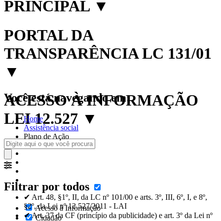
PRINCIPAL
▼
PORTAL DA
TRANSPARÊNCIA LC 131/01
▼
Você está navegando em:
ACESSO À INFORMAÇÃO
LEI 12.527
▼
Home
Assistência social
Plano de Ação
Filtrar por todos
✔ Art. 48, §1º, II, da LC nº 101/00 e arts. 3º, III, 6º, I, e 8º,
§2º, da Lei nº 12.527/2011 - LAI
Acesso à Informação
✔ Art. 37 da CF (princípio da publicidade) e art. 3º da Lei nº
Cidadão