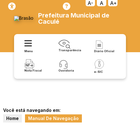
A-
A
A+
Prefeitura Municipal de
Caculé
Transparência
Menu
Diário Oficial
Nota Fiscal
Ouvidoria
e-SIC
Você está navegando em:
Home
Manual De Navegação