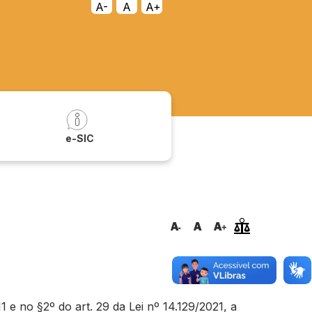
A-
A
A+
a
e-SIC
e no §2º do art. 29 da Lei nº 14.129/2021, a