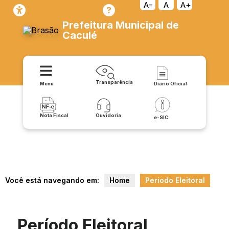
A-
A
A+
Prefeitura Municipal de
Caculé
Transparência
Menu
Diário Oficial
Nota Fiscal
Ouvidoria
e-SIC
Você está navegando em:
Home
Periodo Eleitoral
Período Eleitoral