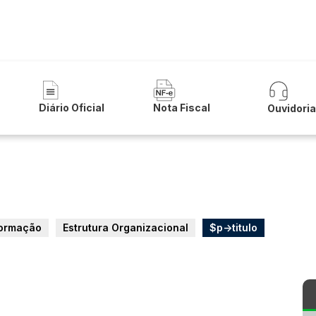
 Municipal de Caculé
Diário Oficial
Nota Fiscal
Ouvidori
formação
Estrutura Organizacional
$p->titulo