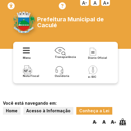
A-
A
A+
Prefeitura Municipal de
Caculé
Transparência
Menu
Diário Oficial
Nota Fiscal
Ouvidoria
e-SIC
Você está navegando em:
Home
Acesso à Informação
Conheça a Lei